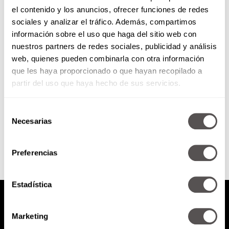
el contenido y los anuncios, ofrecer funciones de redes
Lo estúpidamente interesante
sociales y analizar el tráfico. Además, compartimos
de los motivos del Grinch
información sobre el uso que haga del sitio web con
nuestros partners de redes sociales, publicidad y análisis
Todos tenemos un "grinch" en
web, quienes pueden combinarla con otra información
nuestra familia, y aquí verás por
que les haya proporcionado o que hayan recopilado a
qué son así.
partir del uso que haya hecho de sus servicios.
Selección
SEGUIR LEYENDO
Necesarias
de
consentimiento
Preferencias
Estadística
Marketing