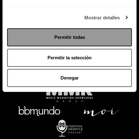
Política de Privacidad
Mostrar detalles
PODCAST
RADIO
MARTHA
EVENTOS
Permitir todas
PRODUCTOS
SACA TU ID
RECUPERA ID
Permitir la selección
Denegar