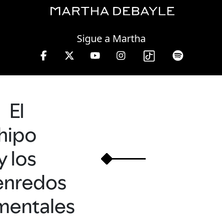
Saturday, 08 August, 2026
Sigue a Martha
0 a 13 hrs.
El
hipo
y los
enredos
mentales