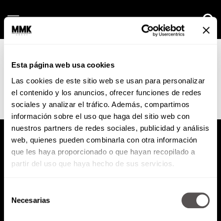
Saturday, 08 August, 2026
el mapa de mua
Esta página web usa cookies
Las cookies de este sitio web se usan para personalizar
el contenido y los anuncios, ofrecer funciones de redes
sociales y analizar el tráfico. Además, compartimos
No posts found.
información sobre el uso que haga del sitio web con
nuestros partners de redes sociales, publicidad y análisis
web, quienes pueden combinarla con otra información
que les haya proporcionado o que hayan recopilado a
partir del uso que haya hecho de sus servicios.
Política de Privacidad
Selección
Necesarias
de
PODCAST
RADIO
MARTHA
EVENTOS
consentimiento