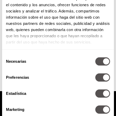
el contenido y los anuncios, ofrecer funciones de redes
¡Vadhir Derbez is in da house!
sociales y analizar el tráfico. Además, compartimos
información sobre el uso que haga del sitio web con
nuestros partners de redes sociales, publicidad y análisis
Nos viene a hablar del
web, quienes pueden combinarla con otra información
lanzamiento de su nuevo sencillo
que les haya proporcionado o que hayan recopilado a
junto a Ximena Sariñana “Te
Confieso” y del estreno de...
partir del uso que haya hecho de sus servicios.
Selección
SEGUIR LEYENDO
Necesarias
de
consentimiento
Preferencias
Estadística
Marketing