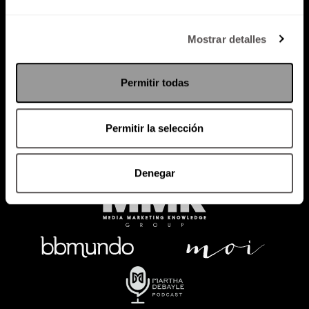
Política de Privacidad
Mostrar detalles
PODCAST
RADIO
MARTHA
EVENTOS
Permitir todas
PRODUCTOS
SACA TU ID
RECUPERA ID
Permitir la selección
Denegar