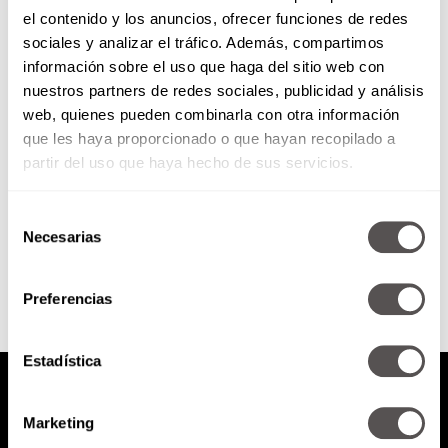
el contenido y los anuncios, ofrecer funciones de redes
14 pasos para superar el miedo
sociales y analizar el tráfico. Además, compartimos
irracional
información sobre el uso que haga del sitio web con
nuestros partners de redes sociales, publicidad y análisis
Para todos los hipocondríacos,
web, quienes pueden combinarla con otra información
los que tienen TOC, depresión,
que les haya proporcionado o que hayan recopilado a
ansiedad, les vamos a decir los 14
pasos para superar cualquier...
partir del uso que haya hecho de sus servicios.
Selección
SEGUIR LEYENDO
Necesarias
de
consentimiento
Preferencias
Estadística
Marketing