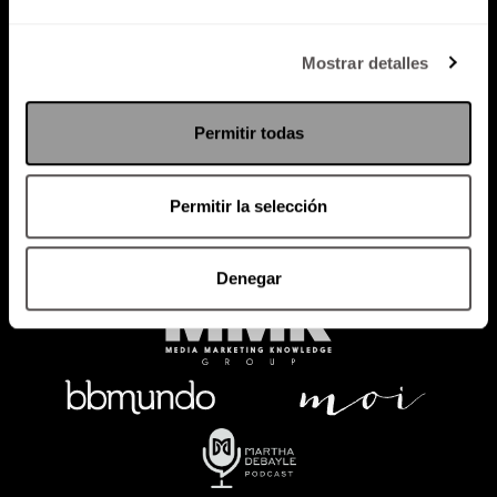
Política de Privacidad
Mostrar detalles
PODCAST
RADIO
MARTHA
EVENTOS
Permitir todas
PRODUCTOS
SACA TU ID
RECUPERA ID
Permitir la selección
Denegar