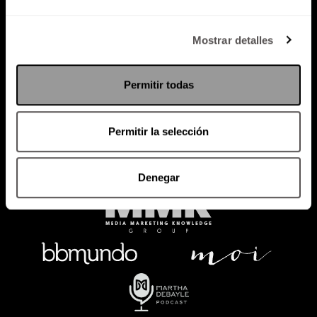
Política de Privacidad
Mostrar detalles
PODCAST
RADIO
MARTHA
EVENTOS
Permitir todas
PRODUCTOS
SACA TU ID
RECUPERA ID
Permitir la selección
Denegar