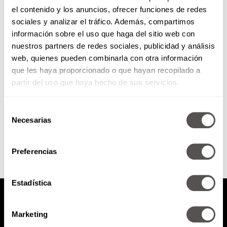
el contenido y los anuncios, ofrecer funciones de redes
Dices que quieres, pero no lo
sociales y analizar el tráfico. Además, compartimos
haces ¿por qué?
información sobre el uso que haga del sitio web con
nuestros partners de redes sociales, publicidad y análisis
¿Cuántos años llevan diciendo
web, quienes pueden combinarla con otra información
que van a cambiar, ahorrar, viajar
que les haya proporcionado o que hayan recopilado a
o bajar de pesa? Pero nada de
eso pasa.
partir del uso que haya hecho de sus servicios.
Selección
SEGUIR LEYENDO
Necesarias
de
consentimiento
Preferencias
Estadística
Marketing