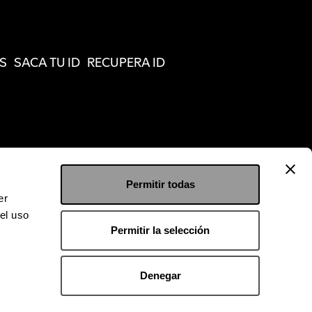
S
SACA TU ID
RECUPERA ID
Permitir todas
er
el uso
Permitir la selección
Denegar