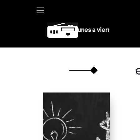
Martha Debayle en W, lunes a viernes de 10 a 13 h