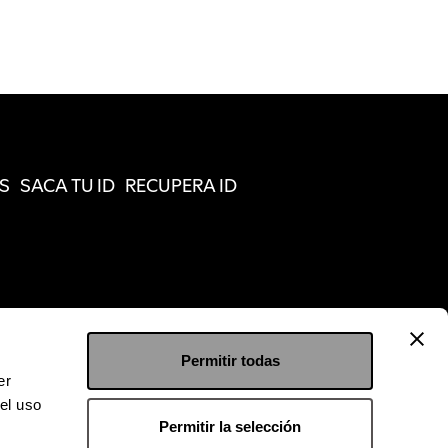
S
SACA TU ID
RECUPERA ID
Permitir todas
er
el uso
Permitir la selección