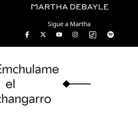
Thursday, 06 August, 2026
Sigue a Martha
e en W, lunes a viernes de 10 a 13 hrs.
Emchulame
el
changarro