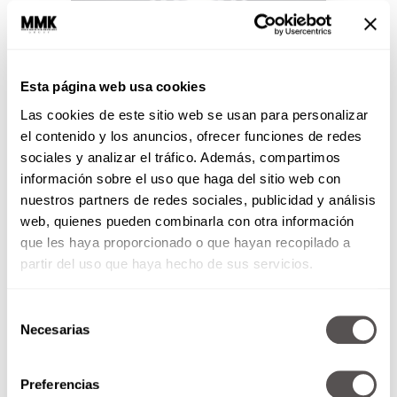
Esta página web usa cookies
Las cookies de este sitio web se usan para personalizar
¿Cómo lograr un negocio
el contenido y los anuncios, ofrecer funciones de redes
exitoso?
sociales y analizar el tráfico. Además, compartimos
información sobre el uso que haga del sitio web con
La fundadora de The Barber´s
nuestros partners de redes sociales, publicidad y análisis
Spa nos contará cómo encontró
web, quienes pueden combinarla con otra información
una necesidad y la convirtió en
que les haya proporcionado o que hayan recopilado a
una historia de éxito
partir del uso que haya hecho de sus servicios.
Selección
SEGUIR LEYENDO
Necesarias
de
consentimiento
Preferencias