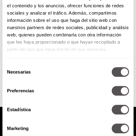
el contenido y los anuncios, ofrecer funciones de redes
10 síntomas de broncas renales
sociales y analizar el tráfico. Además, compartimos
información sobre el uso que haga del sitio web con
nuestros partners de redes sociales, publicidad y análisis
¿Para qué sirven los riñones, qué
web, quienes pueden combinarla con otra información
filtran y qué pasaría si no lo
que les haya proporcionado o que hayan recopilado a
hicieran? No se olviden de que
son...
partir del uso que haya hecho de sus servicios.
Selección
SEGUIR LEYENDO
Necesarias
de
consentimiento
Preferencias
Estadística
Marketing