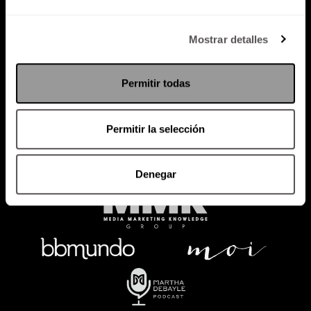
Política de Privacidad
Mostrar detalles
PODCAST
RADIO
MARTHA
EVENTOS
Permitir todas
PRODUCTOS
SACA TU ID
RECUPERA ID
Permitir la selección
Denegar