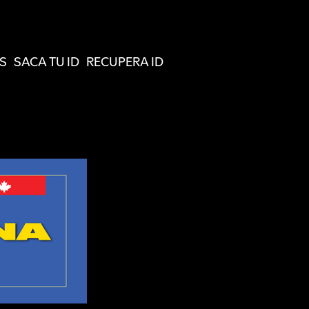
S
SACA TU ID
RECUPERA ID