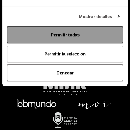
Política de Privacidad
Mostrar detalles
PODCAST
RADIO
MARTHA
EVENTOS
Permitir todas
PRODUCTOS
SACA TU ID
RECUPERA ID
Permitir la selección
Denegar