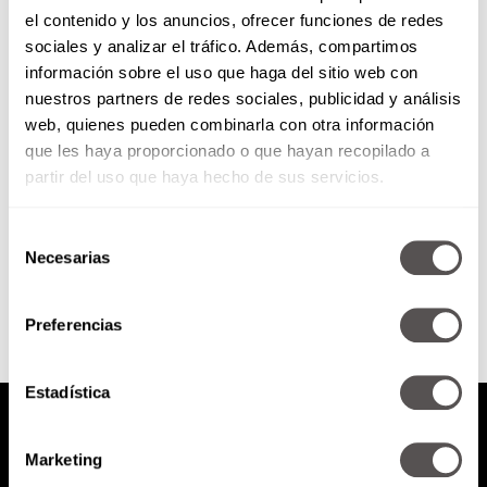
el contenido y los anuncios, ofrecer funciones de redes
Bienvenido a la vida peligrosa
sociales y analizar el tráfico. Además, compartimos
información sobre el uso que haga del sitio web con
nuestros partners de redes sociales, publicidad y análisis
La maestra Gabriela Warketin
web, quienes pueden combinarla con otra información
viene a hablarnos de personajes,
que les haya proporcionado o que hayan recopilado a
de qué va y de todo lo que
necesitan saber de...
partir del uso que haya hecho de sus servicios.
Selección
SEGUIR LEYENDO
Necesarias
de
consentimiento
Preferencias
Estadística
Marketing