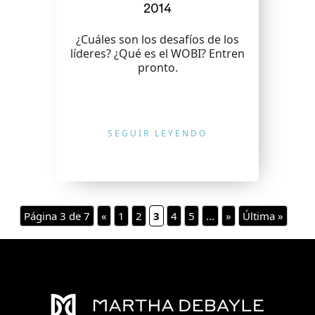
2014
¿Cuáles son los desafíos de los
líderes? ¿Qué es el WOBI? Entren
pronto.
SEGUIR LEYENDO
Página 3 de 7
«
1
2
3
4
5
...
»
Última »