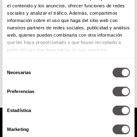
el contenido y los anuncios, ofrecer funciones de redes
Jueves 01 de mayo de 2014
sociales y analizar el tráfico. Además, compartimos
información sobre el uso que haga del sitio web con
nuestros partners de redes sociales, publicidad y análisis
Cómo manejar las crisis ¿Cómo
web, quienes pueden combinarla con otra información
ayudarlo a mantener una
que les haya proporcionado o que hayan recopilado a
erección? Los triángulos
amorosos desde los niños
partir del uso que haya hecho de sus servicios.
interiores
Selección
SEGUIR LEYENDO
Necesarias
de
consentimiento
Preferencias
Estadística
Marketing