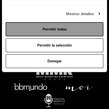
Política de Privacidad
Mostrar detalles
PODCAST
RADIO
MARTHA
EVENTOS
Permitir todas
PRODUCTOS
SACA TU ID
RECUPERA ID
Permitir la selección
Denegar