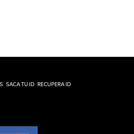
S
SACA TU ID
RECUPERA ID