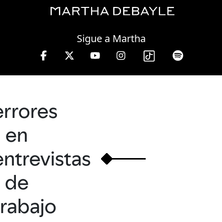
Thursday, 06 August, 2026
Sigue a Martha
es a viernes de 10 a 13 hrs.
errores
en
entrevistas
de
trabajo