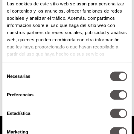
Las cookies de este sitio web se usan para personalizar
el contenido y los anuncios, ofrecer funciones de redes
sociales y analizar el tráfico. Además, compartimos
Las preguntas más difíciles en
información sobre el uso que haga del sitio web con
una entrevista de trabajo
nuestros partners de redes sociales, publicidad y análisis
web, quienes pueden combinarla con otra información
El 80% de candidatos no se
quedan con el trabajo por culpa
que les haya proporcionado o que hayan recopilado a
de una mala entrevista.
partir del uso que haya hecho de sus servicios.
Selección
Necesarias
de
SEGUIR LEYENDO
consentimiento
Preferencias
Estadística
Marketing