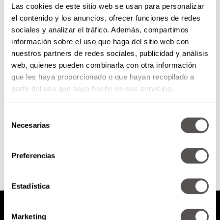
Las cookies de este sitio web se usan para personalizar
el contenido y los anuncios, ofrecer funciones de redes
sociales y analizar el tráfico. Además, compartimos
Súper papás: La importancia de
información sobre el uso que haga del sitio web con
papá en la infancia
nuestros partners de redes sociales, publicidad y análisis
web, quienes pueden combinarla con otra información
¿Ustedes qué creen que sea lo
que les hace falta para ser súper
que les haya proporcionado o que hayan recopilado a
papás? Escuchen y apliquen lo
partir del uso que haya hecho de sus servicios.
que les...
Selección
Necesarias
de
SEGUIR LEYENDO
consentimiento
Preferencias
Estadística
Marketing