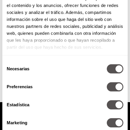
el contenido y los anuncios, ofrecer funciones de redes
Sorry: Así andamos los
sociales y analizar el tráfico. Además, compartimos
mexicanos con el inglés
información sobre el uso que haga del sitio web con
nuestros partners de redes sociales, publicidad y análisis
Mexicanos Primero presenta un
web, quienes pueden combinarla con otra información
estudio con el que evaluó el nivel
que les haya proporcionado o que hayan recopilado a
de inglés de los jóvenes en
México.
partir del uso que haya hecho de sus servicios.
Selección
SEGUIR LEYENDO
Necesarias
de
consentimiento
Preferencias
Estadística
Marketing