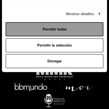
Política de Privacidad
Mostrar detalles
PODCAST
RADIO
MARTHA
EVENTOS
Permitir todas
PRODUCTOS
SACA TU ID
RECUPERA ID
Permitir la selección
Denegar