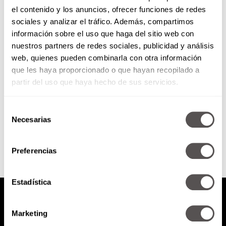
el contenido y los anuncios, ofrecer funciones de redes
¿Puedes reprogramar tu
sociales y analizar el tráfico. Además, compartimos
realidad? … Spoiler: sí se puede
información sobre el uso que haga del sitio web con
nuestros partners de redes sociales, publicidad y análisis
Reprogramar tu realidad es
web, quienes pueden combinarla con otra información
posible. Estas son las claves para
que les haya proporcionado o que hayan recopilado a
atraer lo que verdaderamente
deseas en tu vida, sin que...
partir del uso que haya hecho de sus servicios.
Selección
SEGUIR LEYENDO
Necesarias
de
consentimiento
Preferencias
Estadística
Marketing