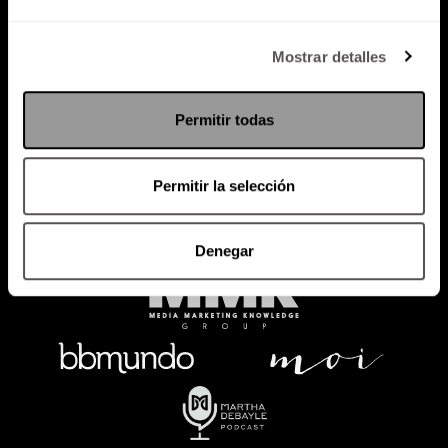
Política de Privacidad
Mostrar detalles
PODCAST
RADIO
MARTHA
EVENTOS
Permitir todas
PRODUCTOS
SACA TU ID
RECUPERA ID
Permitir la selección
Denegar