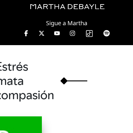
Wednesday, 05 August, 2026
Sigue a Martha
.
Estrés
mata
compasión