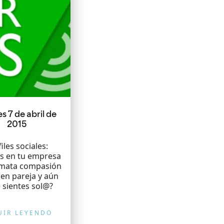
s 7 de abril de
2015
iles sociales:
os en tu empresa
 mata compasión
 en pareja y aún
e sientes sol@?
UIR LEYENDO