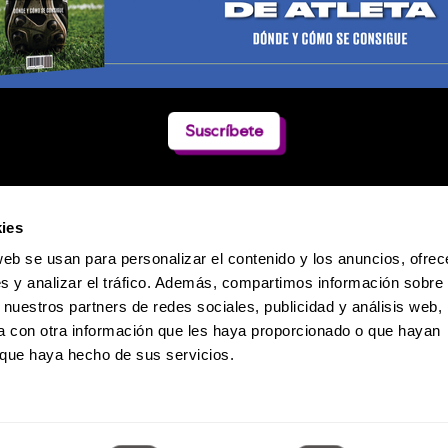
Suscríbete
ies
web se usan para personalizar el contenido y los anuncios, ofrec
s y analizar el tráfico. Además, compartimos información sobre 
 nuestros partners de redes sociales, publicidad y análisis web,
 con otra información que les haya proporcionado o que hayan
o que haya hecho de sus servicios.
Política de Privacidad
 Dumas 241 / Col. Polanco-Reforma / CP. 11550 / México D.F. / Teléfono: