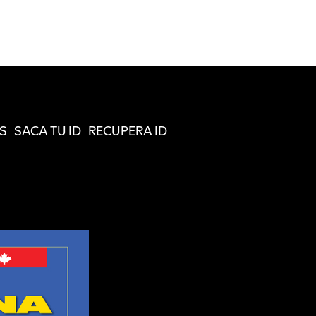
S
SACA TU ID
RECUPERA ID