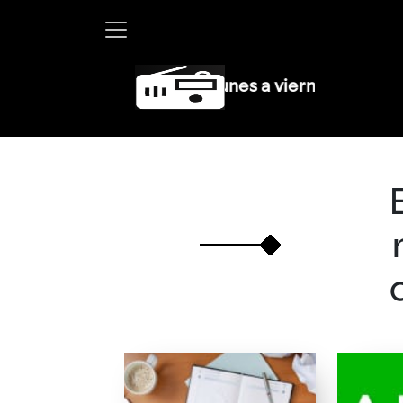
artha Debayle en W, lunes a viernes de 10 a 13 hrs