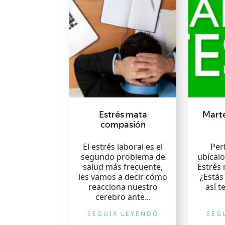
Estrés mata
Marte
compasión
El estrés laboral es el
Perf
segundo problema de
ubícal
salud más frecuente,
Estrés
les vamos a decir cómo
¿Estás
reacciona nuestro
así t
cerebro ante...
SEGUIR LEYENDO
SEG