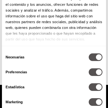
el contenido y los anuncios, ofrecer funciones de redes
Martha y Eugenia Debayle
sociales y analizar el tráfico. Además, compartimos
intervienen con Kiehl’s para una
información sobre el uso que haga del sitio web con
buena causa
nuestros partners de redes sociales, publicidad y análisis
Las hermanas Debayle se unen
web, quienes pueden combinarla con otra información
por los niños que más lo
que les haya proporcionado o que hayan recopilado a
necesitan.
partir del uso que haya hecho de sus servicios.
Selección
SEGUIR LEYENDO
Necesarias
de
consentimiento
Preferencias
Estadística
Marketing