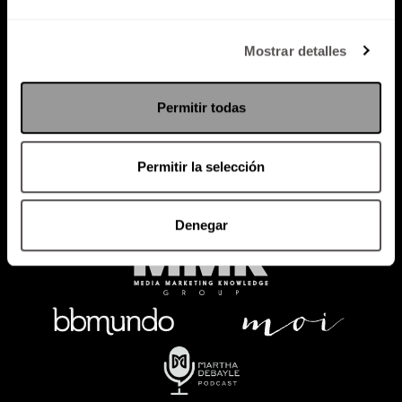
Política de Privacidad
Mostrar detalles
PODCAST
RADIO
MARTHA
EVENTOS
Permitir todas
PRODUCTOS
SACA TU ID
RECUPERA ID
Permitir la selección
Denegar