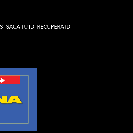
S
SACA TU ID
RECUPERA ID