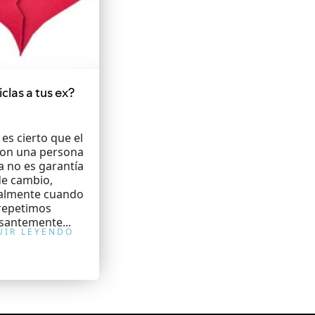
clas a tus ex?
 es cierto que el
con una persona
ta no es garantía
de cambio,
almente cuando
repetimos
santemente...
UIR LEYENDO