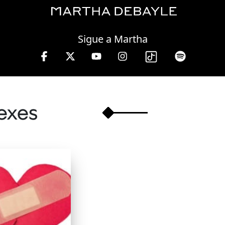
Thursday, 06 August, 2026
Sigue a Martha
s a viernes de 10 a 13 hrs.
exes