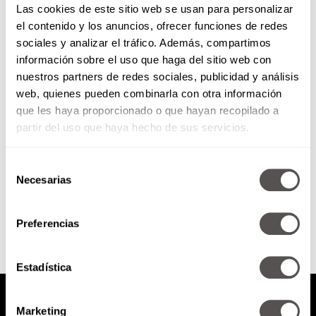
Las cookies de este sitio web se usan para personalizar
el contenido y los anuncios, ofrecer funciones de redes
sociales y analizar el tráfico. Además, compartimos
Las huellas del trauma: ¿pooor
información sobre el uso que haga del sitio web con
y cómo superarlas?
nuestros partners de redes sociales, publicidad y análisis
web, quienes pueden combinarla con otra información
Para todos los que han vivido una
experiencia traumática les vamos
que les haya proporcionado o que hayan recopilado a
a explicar todo sobre el síndrome
partir del uso que haya hecho de sus servicios.
de estrés postraumático,...
Selección
Necesarias
de
SEGUIR LEYENDO
consentimiento
Preferencias
Estadística
Marketing