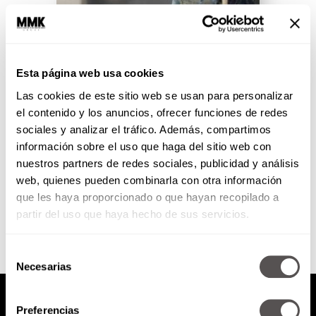
El mundo de Tim Burton en
México
Esta página web usa cookies
Las cookies de este sitio web se usan para personalizar
Se van a exhibir más de 500
piezas, algunos extraídos de la
el contenido y los anuncios, ofrecer funciones de redes
casa de Burton en Londres, y
sociales y analizar el tráfico. Además, compartimos
atentos porque...
información sobre el uso que haga del sitio web con
nuestros partners de redes sociales, publicidad y análisis
web, quienes pueden combinarla con otra información
SEGUIR LEYENDO
que les haya proporcionado o que hayan recopilado a
partir del uso que haya hecho de sus servicios.
Selección
Necesarias
de
consentimiento
Preferencias