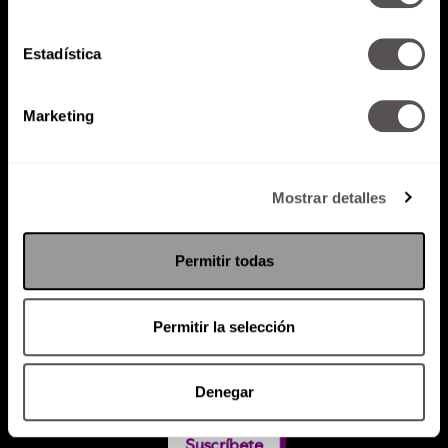
Estadística
Atención al cliente (suscripciones)
Política de Privacidad
Marketing
PODCAST
RADIO
MARTHA
EVENTOS
PRODUCTOS
SACA TU ID
RECUPERA ID
Mostrar detalles
Permitir todas
Permitir la selección
Denegar
Suscríbete