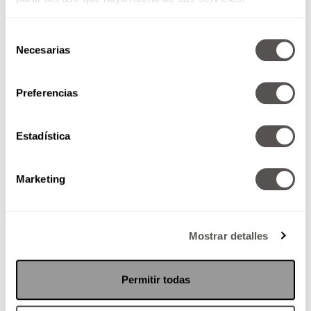
Selección
Necesarias
de
consentimiento
Preferencias
EMO: Sube aquí tu foto
Estadística
Porque este 2015 también hay
Extreme MakeOver. Lo mejor es
que... Hay para niño y niña.
Marketing
Mostrar detalles
SEGUIR LEYENDO
Permitir todas