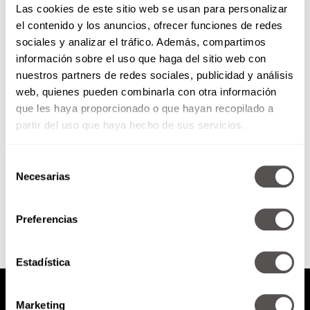
Las cookies de este sitio web se usan para personalizar
el contenido y los anuncios, ofrecer funciones de redes
sociales y analizar el tráfico. Además, compartimos
MakeOver Home Edition
información sobre el uso que haga del sitio web con
nuestros partners de redes sociales, publicidad y análisis
web, quienes pueden combinarla con otra información
Después de varias semanas de
trabajo, la casa ganadora del
que les haya proporcionado o que hayan recopilado a
Extreme MakeOver Home Edition
partir del uso que haya hecho de sus servicios.
quedó increíble.
Selección
Necesarias
de
SEGUIR LEYENDO
consentimiento
Preferencias
Estadística
Marketing