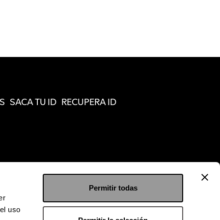
S
SACA TU ID
RECUPERA ID
Permitir todas
er
el uso