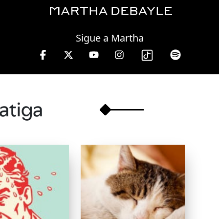
Friday, 07 August, 2026
Sigue a Martha
artha Debayle en W, lunes a viernes de 10 a 13 hrs
fatiga