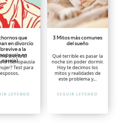
chornos que
3 Mitos más comunes
nan en divorcio
del sueño
brevive a la
nopausia en
mo afecta al
Qué terrible es pasar la
pareja)
 la menopausia
noche sin poder dormir.
mujer? Test para
Hoy te decimos los
esposos.
mitos y realidades de
este problema y...
UIR LEYENDO
SEGUIR LEYENDO