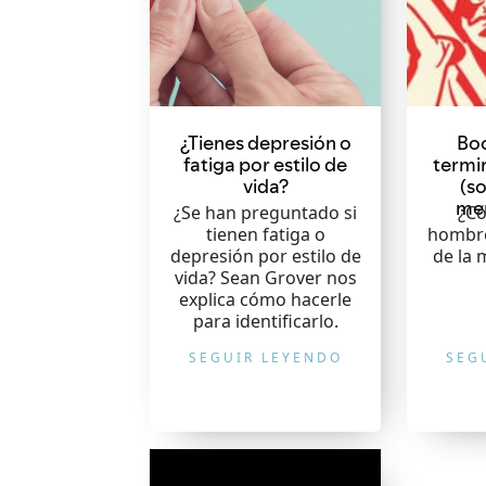
¿Tienes depresión o
Bo
fatiga por estilo de
termi
vida?
(so
me
¿Se han preguntado si
¿Có
tienen fatiga o
hombre
depresión por estilo de
de la 
vida? Sean Grover nos
explica cómo hacerle
para identificarlo.
SEGUIR LEYENDO
SEG