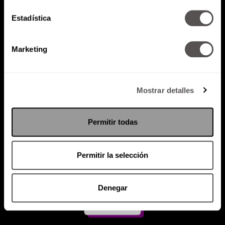
Estadística
Atención al cliente (suscripciones)
Política de Privacidad
Marketing
PODCAST
RADIO
MARTHA
EVENTOS
PRODUCTOS
SACA TU ID
RECUPERA ID
Mostrar detalles
Permitir todas
Permitir la selección
Denegar
Suscríbete