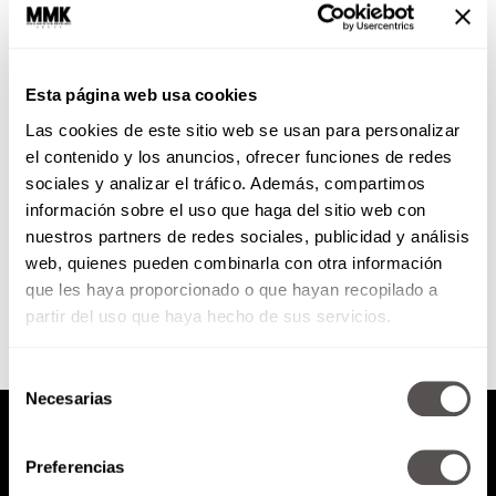
12 Festivales espectaculares
que no puedes perderte
Esta página web usa cookies
Alrededor del mundo existen
Las cookies de este sitio web se usan para personalizar
muchas festividades, algunas se
realizan desde hace de miles de
el contenido y los anuncios, ofrecer funciones de redes
años, otras son mucho más
sociales y analizar el tráfico. Además, compartimos
modernas, pero...
información sobre el uso que haga del sitio web con
nuestros partners de redes sociales, publicidad y análisis
SEGUIR LEYENDO
web, quienes pueden combinarla con otra información
que les haya proporcionado o que hayan recopilado a
partir del uso que haya hecho de sus servicios.
Selección
Necesarias
de
consentimiento
Preferencias