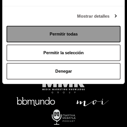
Política de Privacidad
Mostrar detalles
PODCAST
RADIO
MARTHA
EVENTOS
Permitir todas
PRODUCTOS
SACA TU ID
RECUPERA ID
Permitir la selección
Denegar