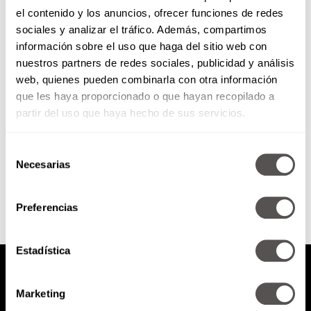
el contenido y los anuncios, ofrecer funciones de redes
Foreplay: Rutina de fuerza
sociales y analizar el tráfico. Además, compartimos
información sobre el uso que haga del sitio web con
nuestros partners de redes sociales, publicidad y análisis
Aprovechemos que somos
web, quienes pueden combinarla con otra información
machos alpha o hembras alpha y
que les haya proporcionado o que hayan recopilado a
hagamos ejercicios de fuerza en
pareja. Además de ganar fuerza
partir del uso que haya hecho de sus servicios.
y...
Selección
SEGUIR LEYENDO
Necesarias
de
consentimiento
Preferencias
Estadística
Marketing