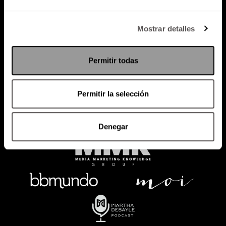
Política de Privacidad
Mostrar detalles
PODCAST
RADIO
MARTHA
EVENTOS
Permitir todas
PRODUCTOS
SACA TU ID
RECUPERA ID
Permitir la selección
Denegar