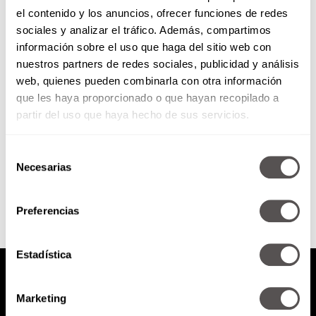
el contenido y los anuncios, ofrecer funciones de redes
#MéxicoDebayle: ¡Gracias a
sociales y analizar el tráfico. Además, compartimos
todos! Parte 2
información sobre el uso que haga del sitio web con
nuestros partners de redes sociales, publicidad y análisis
Celebramos los 10 años del
web, quienes pueden combinarla con otra información
programa en W radio con más de
que les haya proporcionado o que hayan recopilado a
10 000 cuentahabientes en el
Monumento a la...
partir del uso que haya hecho de sus servicios.
Selección
SEGUIR LEYENDO
Necesarias
de
consentimiento
Preferencias
Estadística
Marketing