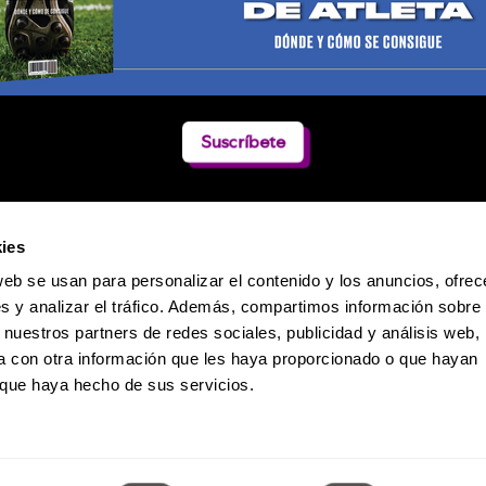
Suscríbete
ies
web se usan para personalizar el contenido y los anuncios, ofrec
s y analizar el tráfico. Además, compartimos información sobre 
 nuestros partners de redes sociales, publicidad y análisis web,
 con otra información que les haya proporcionado o que hayan
o que haya hecho de sus servicios.
Política de Privacidad
 Dumas 241 / Col. Polanco-Reforma / CP. 11550 / México D.F. / Teléfono: