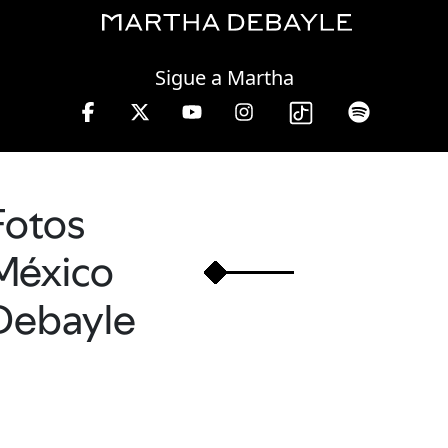
Thursday, 06 August, 2026
Sigue a Martha
en W, lunes a viernes de 10 a 13 hrs.
Fotos
México
Debayle