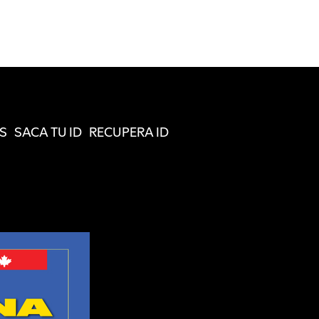
S
SACA TU ID
RECUPERA ID