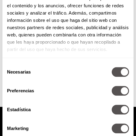
el contenido y los anuncios, ofrecer funciones de redes
El crédito hipotecario sin rollos
sociales y analizar el tráfico. Además, compartimos
información sobre el uso que haga del sitio web con
nuestros partners de redes sociales, publicidad y análisis
Les vamos a decir cuáles son
web, quienes pueden combinarla con otra información
todas esa falsas creencias que
que les haya proporcionado o que hayan recopilado a
tenemos sobre los créditos
hipotecarios y si este 2022...
partir del uso que haya hecho de sus servicios.
Selección
SEGUIR LEYENDO
Necesarias
de
consentimiento
Preferencias
Estadística
Marketing