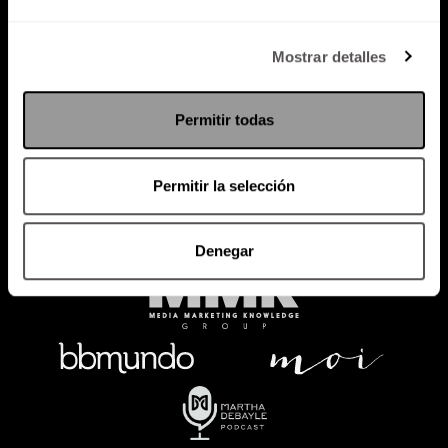
Política de Privacidad
Mostrar detalles
PODCAST
RADIO
MARTHA
EVENTOS
Permitir todas
PRODUCTOS
SACA TU ID
RECUPERA ID
Permitir la selección
Denegar