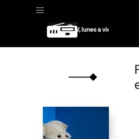
Martha Debayle en W, lunes a viernes de 10 a 1