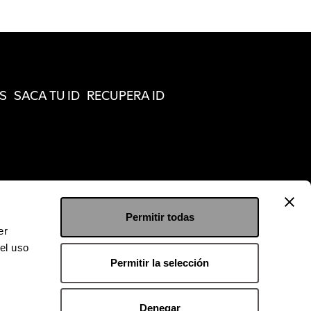
S
SACA TU ID
RECUPERA ID
Permitir todas
er
el uso
Permitir la selección
Denegar