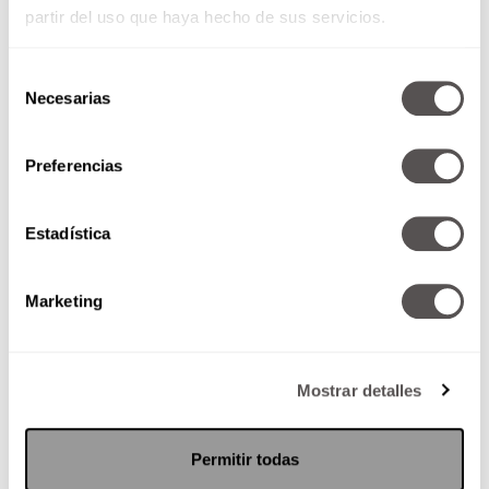
partir del uso que haya hecho de sus servicios.
Selección
Necesarias
de
consentimiento
Preferencias
27 de noviembre de 2017
Estadística
*Tinnitus y síndrome de
enfermedad de ménière
Marketing
*Heroína, la droga más adictiva.
Fentanilo, la más letal *Si la
relación era...
Mostrar detalles
SEGUIR LEYENDO
Permitir todas