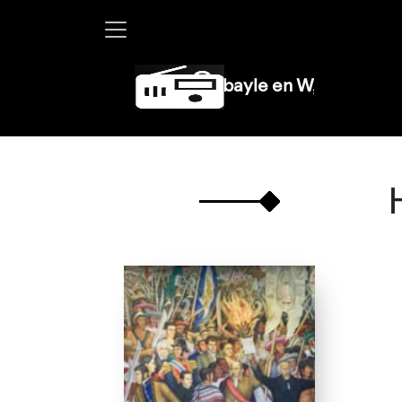
Martha Debayle en W, lunes a viernes