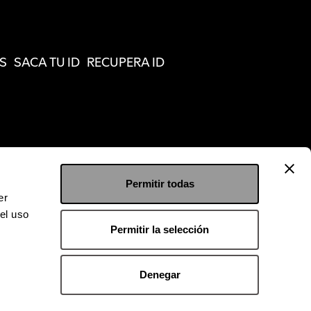
S
SACA TU ID
RECUPERA ID
Permitir todas
er
el uso
Permitir la selección
Denegar