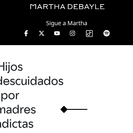
Friday, 07 August, 2026
Sigue a Martha
Hijos
descuidados
por
madres
adictas