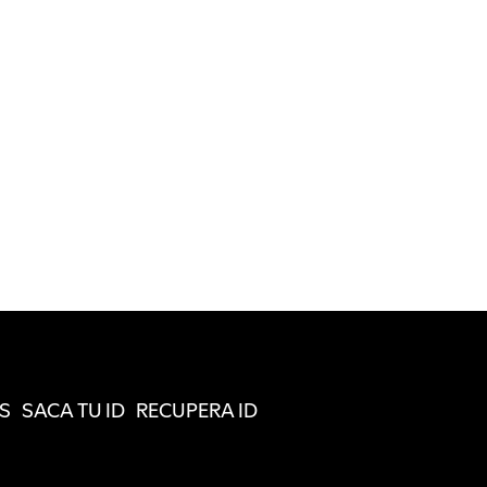
S
SACA TU ID
RECUPERA ID