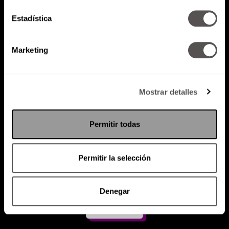
Estadística
Atención al cliente (suscripciones)
Política de Privacidad
Marketing
PODCAST
RADIO
MARTHA
EVENTOS
PRODUCTOS
SACA TU ID
RECUPERA ID
Mostrar detalles
Permitir todas
Permitir la selección
Denegar
Suscríbete