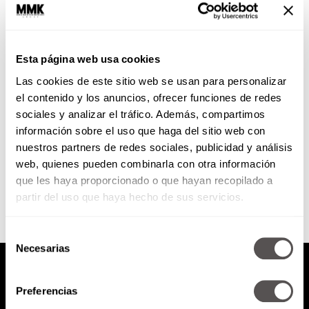
¿Estás criando hijos
codependientes y cómo
solucionarlo?
Esta página web usa cookies
Viene Sivia Congost para
Las cookies de este sitio web se usan para personalizar
explicarnos qué estamos
haciendo mal y cómo modificar
el contenido y los anuncios, ofrecer funciones de redes
nuestros estilos de crianza para
sociales y analizar el tráfico. Además, compartimos
evitar que nuestros...
información sobre el uso que haga del sitio web con
nuestros partners de redes sociales, publicidad y análisis
SEGUIR LEYENDO
web, quienes pueden combinarla con otra información
que les haya proporcionado o que hayan recopilado a
partir del uso que haya hecho de sus servicios.
Selección
Necesarias
de
consentimiento
Preferencias