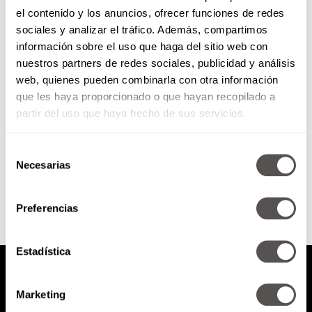
el contenido y los anuncios, ofrecer funciones de redes
El crédito hipotecario sin rollos
sociales y analizar el tráfico. Además, compartimos
información sobre el uso que haga del sitio web con
nuestros partners de redes sociales, publicidad y análisis
Les vamos a decir cuáles son
web, quienes pueden combinarla con otra información
todas esa falsas creencias que
que les haya proporcionado o que hayan recopilado a
tenemos sobre los créditos
hipotecarios y si este 2022...
partir del uso que haya hecho de sus servicios.
Selección
SEGUIR LEYENDO
Necesarias
de
consentimiento
Preferencias
Estadística
Marketing