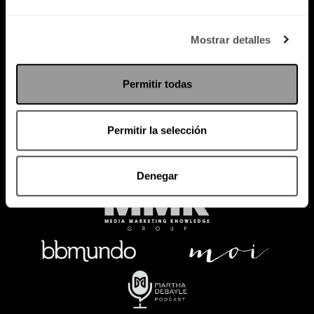
Política de Privacidad
Mostrar detalles
PODCAST
RADIO
MARTHA
EVENTOS
Permitir todas
PRODUCTOS
SACA TU ID
RECUPERA ID
Permitir la selección
Denegar