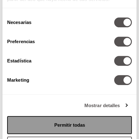
Selección
Necesarias
de
consentimiento
Preferencias
Historia de la pizza
Estadística
Sabemos que la amas, podrías
pasar días comiéndola y no sentir
culpa. Hoy te vamos a decir todas
Marketing
las cosas...
Mostrar detalles
SEGUIR LEYENDO
Permitir todas