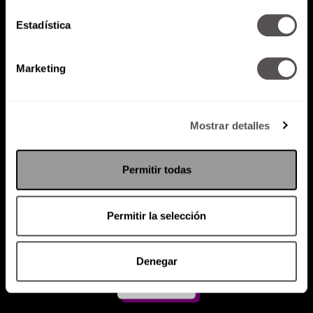
Estadística
Atención al cliente (suscripciones)
Política de Privacidad
Marketing
PODCAST
RADIO
MARTHA
EVENTOS
PRODUCTOS
SACA TU ID
RECUPERA ID
Mostrar detalles
Permitir todas
Permitir la selección
Denegar
Suscríbete