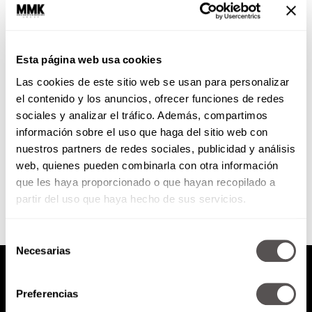
Picasso: Más allá de un maestro
Esta página web usa cookies
Pero sus mujeres, pero sus
Las cookies de este sitio web se usan para personalizar
miedos, pero sus debilidades y
TODAS las características que lo
el contenido y los anuncios, ofrecer funciones de redes
hicieron convertirse en uno de...
sociales y analizar el tráfico. Además, compartimos
información sobre el uso que haga del sitio web con
nuestros partners de redes sociales, publicidad y análisis
SEGUIR LEYENDO
web, quienes pueden combinarla con otra información
que les haya proporcionado o que hayan recopilado a
partir del uso que haya hecho de sus servicios.
Selección
Necesarias
de
consentimiento
Preferencias