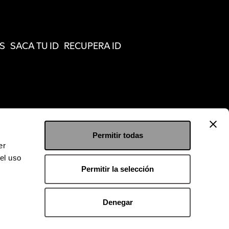
S
SACA TU ID
RECUPERA ID
Permitir todas
er
el uso
Permitir la selección
Denegar