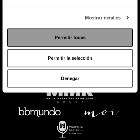
Política de Privacidad
Mostrar detalles
PODCAST
RADIO
MARTHA
EVENTOS
Permitir todas
PRODUCTOS
SACA TU ID
RECUPERA ID
Permitir la selección
Denegar