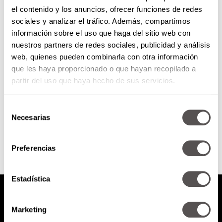
el contenido y los anuncios, ofrecer funciones de redes
Si les encanta el chisme… Esto
sociales y analizar el tráfico. Además, compartimos
es lo que pasa en su cerebro
información sobre el uso que haga del sitio web con
nuestros partners de redes sociales, publicidad y análisis
Si ustedes son apasionadas del
web, quienes pueden combinarla con otra información
chisme, aquí está la explicación
que les haya proporcionado o que hayan recopilado a
biológica de por qué nos gusta
tanto.
partir del uso que haya hecho de sus servicios.
Selección
SEGUIR LEYENDO
Necesarias
de
consentimiento
Preferencias
Estadística
Marketing