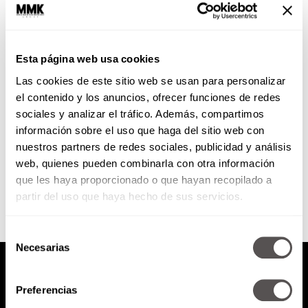
El costo de idealizar a tu pareja
Esta página web usa cookies
Uno debe ser el principal fan de
Las cookies de este sitio web se usan para personalizar
su pareja, pero demasiado de
algo siempre es demasiado y
el contenido y los anuncios, ofrecer funciones de redes
muchas veces ponemos...
sociales y analizar el tráfico. Además, compartimos
información sobre el uso que haga del sitio web con
nuestros partners de redes sociales, publicidad y análisis
SEGUIR LEYENDO
web, quienes pueden combinarla con otra información
que les haya proporcionado o que hayan recopilado a
partir del uso que haya hecho de sus servicios.
Selección
Necesarias
de
consentimiento
Preferencias