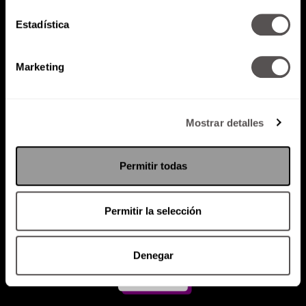
Estadística
Atención al cliente (suscripciones)
Política de Privacidad
Marketing
PODCAST
RADIO
MARTHA
EVENTOS
PRODUCTOS
SACA TU ID
RECUPERA ID
Mostrar detalles
Permitir todas
Permitir la selección
Denegar
Suscríbete