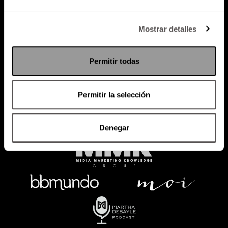
Política de Privacidad
Mostrar detalles
PODCAST
RADIO
MARTHA
EVENTOS
Permitir todas
PRODUCTOS
SACA TU ID
RECUPERA ID
Permitir la selección
Denegar