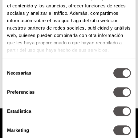
el contenido y los anuncios, ofrecer funciones de redes
Ikigai: ¿Cómo identificar tu
sociales y analizar el tráfico. Además, compartimos
propósito en la vida?
información sobre el uso que haga del sitio web con
nuestros partners de redes sociales, publicidad y análisis
Les traje a Francesc Miralles para
web, quienes pueden combinarla con otra información
que nos cuente todo sobre el
que les haya proporcionado o que hayan recopilado a
Ikigai, una filosofía que nos
ayuda a entender...
partir del uso que haya hecho de sus servicios.
Selección
SEGUIR LEYENDO
Necesarias
de
consentimiento
Preferencias
Estadística
Marketing