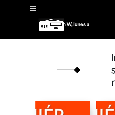
Martha Debayle en W, lunes a viernes de 10 a 1