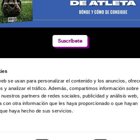
Suscríbete
ies
web se usan para personalizar el contenido y los anuncios, ofrec
s y analizar el tráfico. Además, compartimos información sobre 
 nuestros partners de redes sociales, publicidad y análisis web,
 con otra información que les haya proporcionado o que hayan
o que haya hecho de sus servicios.
Política de Privacidad
 Dumas 241 / Col. Polanco-Reforma / CP. 11550 / México D.F. / Teléfono: