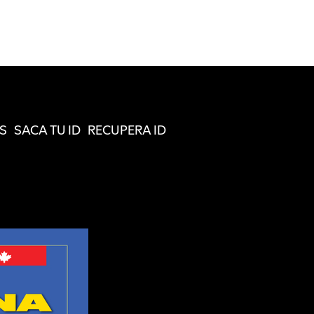
S
SACA TU ID
RECUPERA ID