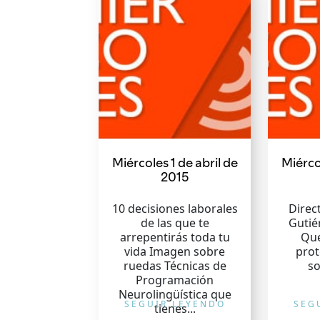
Miércoles 1 de abril de
Miérco
2015
10 decisiones laborales
Direc
de las que te
Gutié
arrepentirás toda tu
Que
vida Imagen sobre
pro
ruedas Técnicas de
s
Programación
Neurolingüística que
SEGUIR LEYENDO
SEG
tienes...