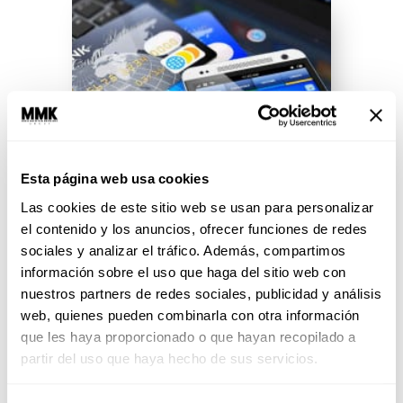
Esta página web usa cookies
Las cookies de este sitio web se usan para personalizar
el contenido y los anuncios, ofrecer funciones de redes
Maldición: Nuevo año, nuevos
sociales y analizar el tráfico. Además, compartimos
reglamentos
información sobre el uso que haga del sitio web con
nuestros partners de redes sociales, publicidad y análisis
Definitivo, enero es el GRAN
web, quienes pueden combinarla con otra información
lunes del año y todos nos
que les haya proporcionado o que hayan recopilado a
queremos matar. Les decimos
cuáles son los nuevos
partir del uso que haya hecho de sus servicios.
reglamentos...