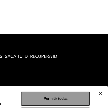
S
SACA TU ID
RECUPERA ID
Permitir todas
er