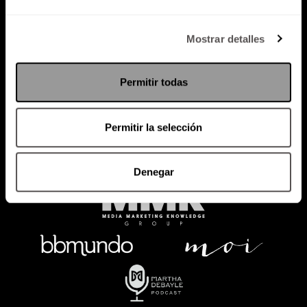
Política de Privacidad
Mostrar detalles
PODCAST
RADIO
MARTHA
EVENTOS
Permitir todas
PRODUCTOS
SACA TU ID
RECUPERA ID
Permitir la selección
Denegar