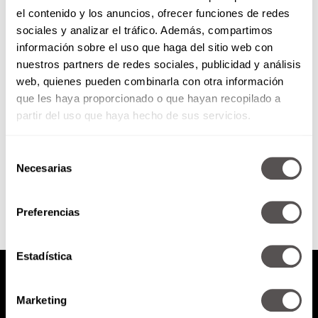
el contenido y los anuncios, ofrecer funciones de redes
Jueves 18 de junio de 2015
sociales y analizar el tráfico. Además, compartimos
información sobre el uso que haga del sitio web con
nuestros partners de redes sociales, publicidad y análisis
¿Cómo escoger un hotel de lujo?
web, quienes pueden combinarla con otra información
Fun & Function Infartos
que les haya proporcionado o que hayan recopilado a
cerebrales
partir del uso que haya hecho de sus servicios.
Selección
SEGUIR LEYENDO
Necesarias
de
consentimiento
Preferencias
Estadística
Marketing