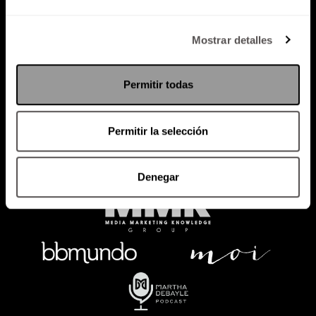
Política de Privacidad
Mostrar detalles
PODCAST
RADIO
MARTHA
EVENTOS
Permitir todas
PRODUCTOS
SACA TU ID
RECUPERA ID
Permitir la selección
Denegar