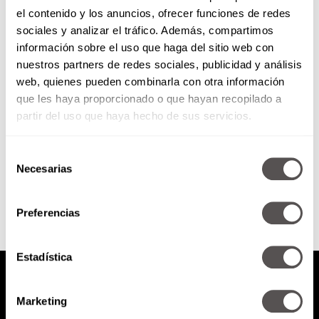
el contenido y los anuncios, ofrecer funciones de redes
¿Qué onda con el hongo negro?
sociales y analizar el tráfico. Además, compartimos
información sobre el uso que haga del sitio web con
nuestros partners de redes sociales, publicidad y análisis
Les vamos a dar las claves para
web, quienes pueden combinarla con otra información
entender qué es el hongo negro
que les haya proporcionado o que hayan recopilado a
y si tiene o no importancia
sanitaria...
partir del uso que haya hecho de sus servicios.
Selección
SEGUIR LEYENDO
Necesarias
de
consentimiento
Preferencias
Estadística
Marketing