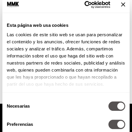
Rockstars de la innovación
Esta página web usa cookies
A todos los cuentahabientes
Las cookies de este sitio web se usan para personalizar
empresarios y emprendedores
que estén buscando ideas e
el contenido y los anuncios, ofrecer funciones de redes
inspiración para crecer su
sociales y analizar el tráfico. Además, compartimos
negocio o iniciar el...
información sobre el uso que haga del sitio web con
nuestros partners de redes sociales, publicidad y análisis
SEGUIR LEYENDO
web, quienes pueden combinarla con otra información
que les haya proporcionado o que hayan recopilado a
partir del uso que haya hecho de sus servicios.
Selección
Necesarias
de
consentimiento
Preferencias