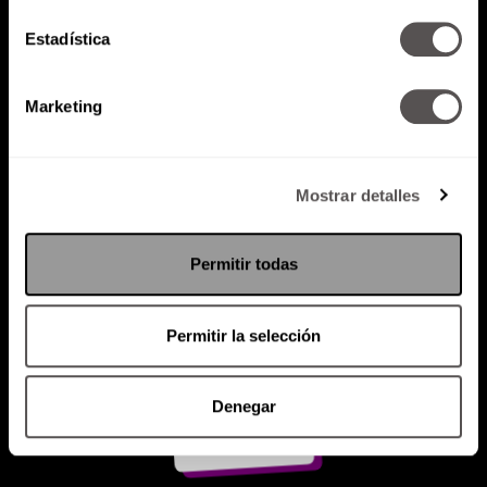
Estadística
Atención al cliente (suscripciones)
Política de Privacidad
Marketing
PODCAST
RADIO
MARTHA
EVENTOS
PRODUCTOS
SACA TU ID
RECUPERA ID
Mostrar detalles
Permitir todas
Permitir la selección
Denegar
Suscríbete